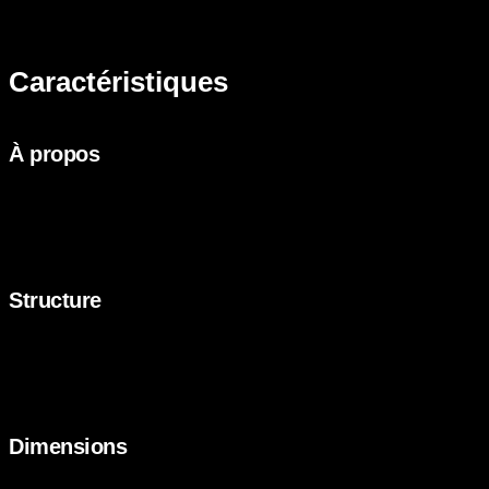
format rond élimine les coins, pour un espace fluide et sécuritaire.
Caractéristiques
À propos
Surface de 1” (2.5 cm) d’épaisseur recouverte de stratifié de
qualité de 1/16”
Choix de bande de chant PVC arrondi avec traitement
antifongique ou bande de chant laminé vinyle plat, scellé à
chaud
Structure
Structure en acier de calibre 12 (.100”) recouverte de
peinture électrostatique
Roues de transport intégrées pour un déplacement rapide et
facile
Niveleur sur chaque pied ne laissant aucune marque
Dimensions
42’’ (107 cm), 44” (112cm), 46” (117cm) or 48’’ (122 cm)